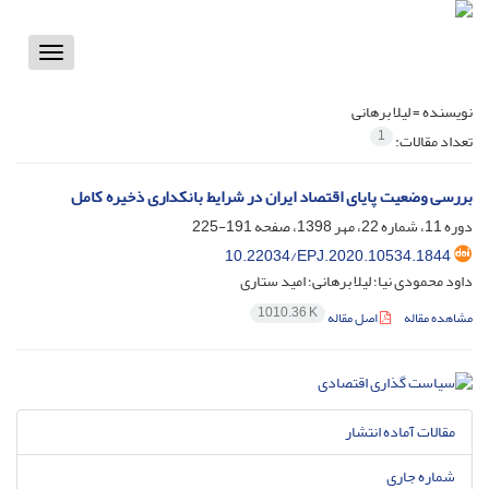
Toggle
vigation
نویسنده =
لیلا برهانی
1
تعداد مقالات:
بررسی وضعیت پایای اقتصاد ایران در شرایط بانکداری ذخیره کامل
دوره 11، شماره 22، مهر 1398، صفحه
191-225
10.22034/EPJ.2020.10534.1844
داود محمودی نیا؛ لیلا برهانی؛ امید ستاری
1010.36 K
مشاهده مقاله
اصل مقاله
مقالات آماده انتشار
شماره جاری