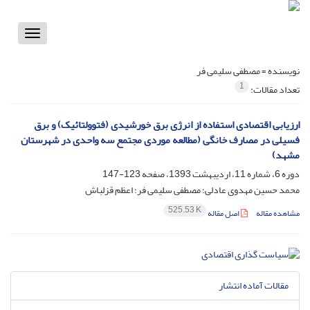
Toggle
vigation
نویسنده =
مصطفی سلیمی فر
1
تعداد مقالات:
ارزیابی اقتصادی استفاده از انرژی برق خورشیدی (فتوولتائیک) و برق
فسیلی در مصارف خانگی (مطالعه موردی مجتمع سه واحدی در شهرستان
مشهد)
دوره 6، شماره 11، اردیبهشت 1393، صفحه
123-147
محمد حسین مهدوی عادلی؛ مصطفی سلیمی فر؛ اعظم قزلباش
525.53 K
مشاهده مقاله
اصل مقاله
مقالات آماده انتشار