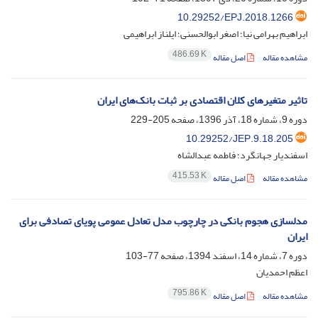
10.29252/EPJ.2018.1266
ابراهیم بهرامی نیا؛ اصغر ابوالحسنی؛ ایلناز ابراهیمی
486.69 K
مشاهده مقاله
اصل مقاله
تاثیر متغیرهای کلان اقتصادی بر ثبات بانک‌های ایران
دوره 9، شماره 18، آذر 1396، صفحه
205-229
10.29252/JEP.9.18.205
اسفندیار جهانگرد؛ فاطمه عبدالشاه
415.53 K
مشاهده مقاله
اصل مقاله
مدلسازی هجوم بانکی در چارچوب مدل تعادل عمومی پویای تصادفی برای
ایران
دوره 7، شماره 14، اسفند 1394، صفحه
77-103
اعظم احمدیان
795.86 K
مشاهده مقاله
اصل مقاله