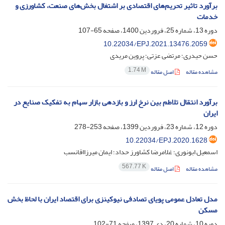
برآورد تاثیر تحریم‌های اقتصادی بر اشتغال بخش‌های صنعت، کشاورزی و
خدمات
دوره 13، شماره 25، فروردین 1400، صفحه
65-107
10.22034/EPJ.2021.13476.2059
حسن حیدری؛ مرتضی عزتی؛ پروین مریدی
1.74 M
مشاهده مقاله
اصل مقاله
برآورد انتقال تلاطم بین نرخ ارز و بازدهی بازار سهام به تفکیک صنایع در
ایران
دوره 12، شماره 23، فروردین 1399، صفحه
253-278
10.22034/EPJ.2020.1628
اسمعیل ابونوری؛ غلامرضا کشاورز حداد؛ ایمان میرزااقانسب
567.77 K
مشاهده مقاله
اصل مقاله
مدل تعادل عمومی پویای تصادفی نیوکینزی برای اقتصاد ایران با لحاظ بخش
مسکن
دوره 10، شماره 20، دی 1397، صفحه
71-102