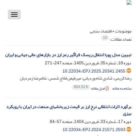
Toggle
vigation
موضوعات =
اقتصاد سنجی
10
تعداد مقالات:
تبیین مدل پویا انتقال ریسک فراگیر رمز ارز در بازارهای مالی جهانی و ایران
دوره 18، شماره 35، فروردین 1405، صفحه
247-271
10.22034/EPJ.2025.20341.2455
رضا کریمی؛ شادی شاه وردیانی؛ میرفیض فلاح شمس؛ غلامرضا زمردیان
864.52 K
مشاهده مقاله
اصل مقاله
برآورد اثرات انتقالی نرخ ارز بر قیمت زیربخشهای صنعت در ایران با رویکرد
بیزی
دوره 17، شماره 33، فروردین 1404، صفحه
57-84
10.22034/EPJ.2024.21571.2593