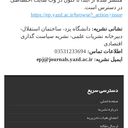
در دسترس است.
https://ep.yazd.ac.ir/browse?_action=issue
نشانی نشریه:
دانشگاه یزد- ساختمان استقلال-
دبیرخانه نشریات علمی- نشریه سیاست گذاری
اقتصادی
اطلاعات تماس:
03531233694
ایمیل نشریه:
epj@journals.yazd.ac.ir
دسترسی سریع
صفحه اصلی
درباره نشریه
اعضای هیات تحریریه
ارسال مقاله