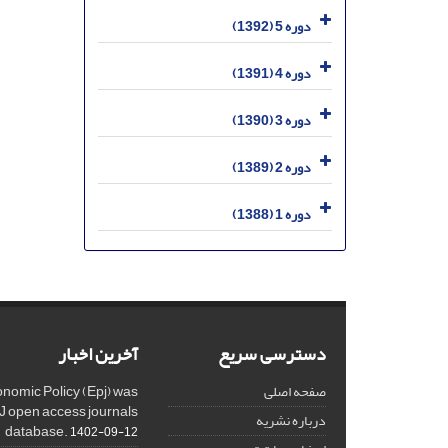
دوره 5 (1392)
دوره 4 (1391)
دوره 3 (1390)
دوره 2 (1389)
دوره 1 (1388)
دسترسی سریع
آخرین اخبار
صفحه اصلی
onomic Policy (Epj) was
J open access journals
درباره نشریه
database.
1402-09-12