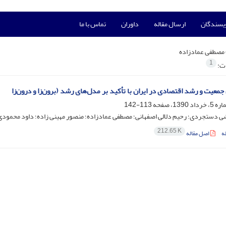
ویسندگان
ارسال مقاله
داوران
تماس با ما
مصطفی عمادزاده
1
ات:
جمعیت و رشد اقتصادی در ایران با تأکید بر مدل‌های رشد (برون‌زا و درون‌زا
113-142
دستجردی؛ رحیم دلالی اصفهانی؛ مصطفی عمادزاده؛ منصور مهینی زاده؛ داود محمودی‌
212.65 K
ه
اصل مقاله