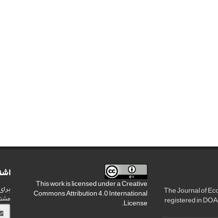
اشت
This work is licensed under a
Creative
برای
The Journal of Ec
Commons Attribution 4.0 International
مشت
registered in DOA
.
License