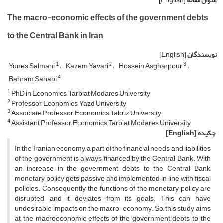
عنوان مقاله
[English]
The macro-economic effects of the government debts
to the Central Bank in Iran
نویسندگان
[English]
1
2
3
Yunes Salmani
Kazem Yavari
Hossein Asgharpour
4
Bahram Sahabi
1
PhD in Economics, Tarbiat Modares University
2
Professor, Economics, Yazd University
3
Associate Professor, Economics, Tabriz University
4
Assistant Professor, Economics, Tarbiat Modares University
چکیده
[English]
In the Iranian economy, a part of the financial needs and liabilities
of the government is always financed by the Central Bank. With
an increase in the government debts to the Central Bank,
monetary policy gets passive and implemented in line with fiscal
policies. Consequently, the functions of the monetary policy are
disrupted, and it deviates from its goals. This can have
undesirable impacts on the macro-economy. So, this study aims
at the macroeconomic effects of the government debts to the