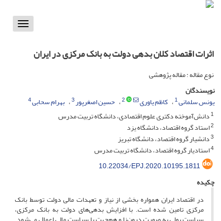
Toggle
vigation
اثرات اقتصاد کلان بدهی دولت به بانک مرکزی در ایران
نوع مقاله : مقاله پژوهشی
نویسندگان
4
3
2
1
یونس سلمانی
کاظم یاوری
حسین اصغرپور
بهرام سحابی
1
دانش‌آموخته دکتری علوم اقتصادی، دانشگاه تربیت مدرس
2
استاد گروه اقتصاد، دانشگاه یزد
3
دانشیار گروه اقتصاد، دانشگاه تبریز
4
استادیار گروه اقتصاد، دانشگاه تربیت مدرس
10.22034/EPJ.2020.10195.1811
چکیده
در اقتصاد ایران همواره بخشی از نیاز و تعهدات مالی دولت توسط بانک
مرکزی تامین شده است. با افزایش بدهی‌های دولت به بانک مرکزی،
سیاست پولی به صورت درون‌زا و هم‌جهت با سیاست مالی اعمال می‌شود.