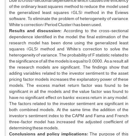
Due to cross-sectional dependence, which causes the efficiency
of the ordinary least squares method to reduce, the model used
the generalized least squares (GLS) method in the Eviews
software. To eliminate the problem of heterogeneity of variance,
White’s correction (Period Cluster) has been used.
Results and discussion:
According to the cross-sectional
dependence identified in the model, the final estimation of the
research model has been done using the generalized least
squares (GLS) method and White's correction to solve the
heterogeneity of variance. The probability of F statistic related to
the significance of all the models is equal to 0.0000. As a result, all
the research models are significant. The findings show that
adding variables related to the investor sentiment to the asset
pricing factor models increases the explanatory power of these
models. The excess market return factor was found to be
significant in all the models, and the value factor was found to
have no significant effect on banks' excess return in any model.
The factors related to the investor sentiment are significant in
both combined models. At the same time, the addition of the
investor's sentiment index to the CAPM and Fama and French
three-factor model has increased the adjusted coefficient of
determining these models.
Conclusions and policy implications:
The purpose of this