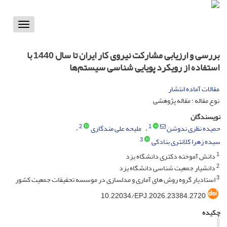
Toggle
vigation
بررسی و ارزیابی مشارکت نیروی کار ایران تا سال 1440 با
استفاده از رویکرد پویایی شناسی سیستم‌ها
مقالات آماده انتشار
نوع مقاله : مقاله پژوهشی
نویسندگان
2
1
حمیده نظری ندوشن
ملیحه علی مندگاری
3
سیده زهرا کلانتری بنادکی
1
دانش آموخته دکتری دانشگاه یزد
2
دانشیار جمعیت شناسی دانشگاه یزد
3
استادیار گروه روش های آماری و مدلسازی در موسسه تحقیقات جمعیت کشور
10.22034/EPJ.2026.23384.2720
چکیده