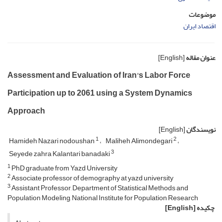
موضوعات
اقتصاد ایران
عنوان مقاله
[English]
Assessment and Evaluation of Iran's Labor Force
Participation up to 2061 using a System Dynamics
Approach
نویسندگان
[English]
1
2
Hamideh Nazari nodoushan
Maliheh Alimondegari
3
Seyede zahra Kalantari banadaki
1
PhD graduate from Yazd University
2
Associate professor of demography at yazd university
3
Assistant Professor, Department of Statistical Methods and
Population Modeling, National Institute for Population Research
چکیده
[English]