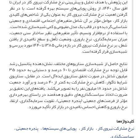
این پژوهش با هدف تحلیل و پیش‌بینی نرخ مشارکت نیروی کار در ایران تا
افق سال ۱۴۴۰، از روش‌ پویایی‌های سیستم‌ بهره گرفته است. با در نظر
گرفتن اهمیت نرخ مشارکت نیروی کار به عنوان یکی از شاخص‌های کلیدی
بازار کار، عوامل مؤثر بر آن شامل متغیرهای اجتماعی، اقتصادی و جمعیتی
شناسایی گردیده و در قالب یک مدل مفهومی و کمی شبیه‌سازی شده است.
با استفاده از نرم‌افزار ونسیم، تأثیر متغیرهایی نظیر ساختار سنی جمعیت،
میزان سرمایه‌گذاری، نرخ باروری، وضعیت تأهل و سطح ناامیدی از یافتن
شغل، بر نرخ مشارکت نیروی کار در بازه زمانی ۱۳۸۵ تا ۱۴۴۰ مورد بررسی و
شبیه‌سازی قرار گرفته است.
نتایج حاصل از شبیه‌سازی سناریوهای مختلف، نشان‌دهنده پتانسیل رشد
قابل توجه نرخ مشارکت اقتصادی تا ۶۰ درصد و دستیابی به حدود ۳۵
میلیون شاغل در صورت تحقق سناریوی ایده‌آل است. در مقابل، سناریوی
شرایط ناگوار، کاهش نرخ مشارکت به کمتر از ۴۰ درصد و برآورد جمعیت
شاغل در حدود ۱۸ میلیون نفر را به تصویر می‌کشد. یافته‌های این تحقیق بر
ضرورت اتخاذ سیاست‌گذاری‌های دقیق و هدفمند در راستای بهره‌برداری
مؤثر از فرصت‌های جمعیتی (پنجره جمعیتی)، تقویت سرمایه‌گذاری، ارتقاء
نرخ باروری و کاهش احساس ناامیدی در بازار کار تأکید می‌ورزد.
کلیدواژه‌ها
نرخ مشارکت نیروی کار
بازار کار
پویایی های سیستم‌ها
پنجره جمعیتی
سیاست‌گذاری